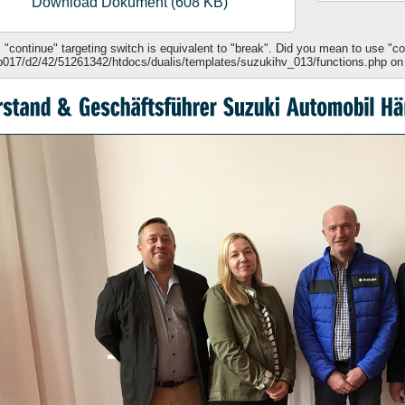
Download Dokument (608 KB)
 "continue" targeting switch is equivalent to "break". Did you mean to use "co
017/d2/42/51261342/htdocs/dualis/templates/suzukihv_013/functions.php on 