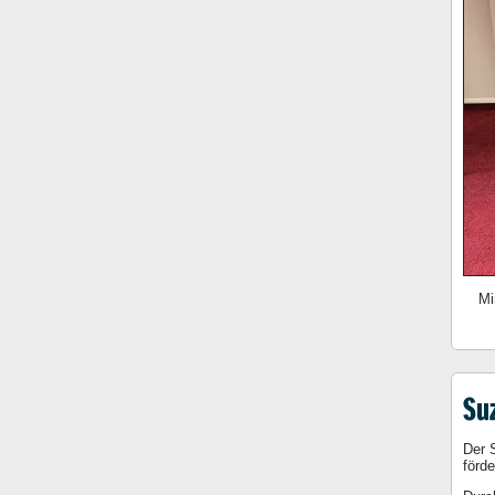
Mi
Der 
förde