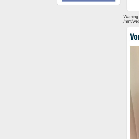
Warning:
/mnt/web